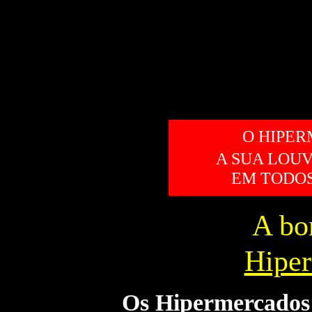
O HIPE
A SUA LO
EM TODOS 
A bo
Hipe
Os Hipermercados