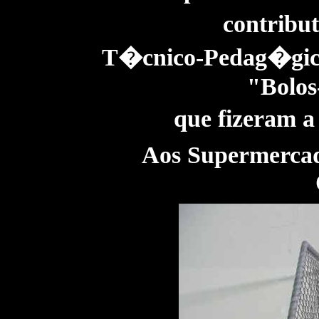
contribu
T�cnico-Pedag�gico 
"Bolos
que fizeram a
Aos Supermerc