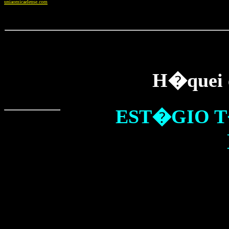
uniaomicaelense.com
H�quei e
EST�GIO 