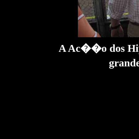
A Ac��o dos Hip
grande