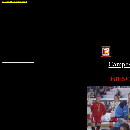
uniaomicaelense.com
Campe�
BIES