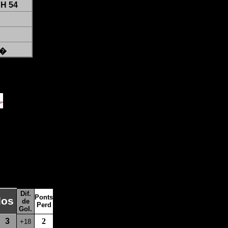
H 54
i�
Dif.
Ponts
los
de
Perd
Gol.
3
2
+18