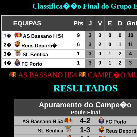
Classifica��o Final do Grupo 
EQUIPAS
Pts
J
V
E
D
Go
9
3
3
0
0
10
1
�
AS Bassano H 54
6
3
2
0
1
11
2
�
Reus Deporti�
1
3
0
1
2
4
3�
SL Benfica
1
3
0
1
2
3
4
�
FC Porto
AS BASSANO H54
CAMPE�O MU
RESULTADOS
Apuramento do Campe�o
Poule Final
4
-
2
AS Bassano H 54
FC Porto
1
-
3
SL Benfica
Reus Deport