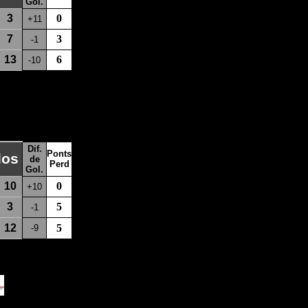
Gol.
3
0
+11
7
3
-1
13
6
-10
Dif.
Ponts
los
de
Perd
Gol.
10
0
+10
3
5
-1
12
5
-9