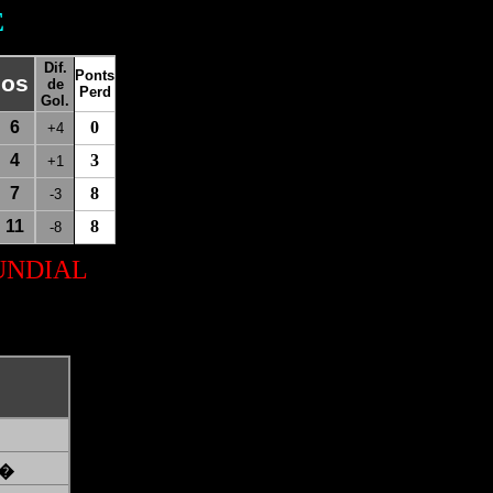
E
Dif.
Ponts
los
de
Perd
Gol.
6
0
+4
4
3
+1
7
8
-3
11
8
-8
NDIAL
i�