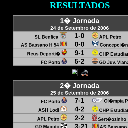
RESULTADOS
1� Jornada
24 de Setembro de 2006
1
-
0
SL Benfica
APL Petro
0
-
0
AS Bassano H 54
Concepci�n
9
-
1
Reus Deporti�
CHP Estudian
5
-
2
FC Porto
GD Juv. Vian
2� Jornada
25 de Setembro de 2006
7
-
1
Ol�mpia 
FC Porto
4
-
2
ASH Lodi
CHP Estudian
2
-
2
APL Petro
Sert�ozinho
3
-
21
GD Maputo
AS Bassano 