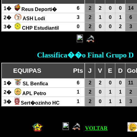
6
2
2
0
0
14
1�
Reus Deporti�
3
2
1
0
1
6
2�
ASH Lodi
0
2
0
0
2
3
3�
CHP Estudiantil
Classifica��o Final Grupo D
EQUIPAS
Pts
J
V
E
D
Go
6
2
2
0
0
11
1�
SL Benfica
1
2
0
1
1
2
2�
APL Petro
1
2
0
1
1
3
3�
Sert�ozinho HC
VOLTAR