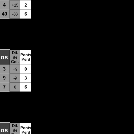
4
2
+15
40
6
-33
Dif.
Ponts
los
de
Perd
Gol.
3
0
+9
9
3
-9
7
6
0
Dif.
Ponts
los
de
Perd