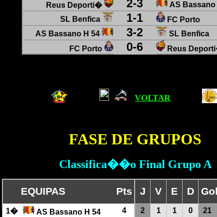
2
-
3
AS Bassano 
Reus Deporti�
1
-
1
SL Benfica
FC Porto
3
-
2
AS Bassano H 54
SL Benfica
0
-
6
FC Porto
Reus Deport
VOLTAR
FASE DE GRUPOS
Classifica��o Final Grupo A
EQUIPAS
Pts
J
V
E
D
Go
4
2
1
1
0
21
1�
AS Bassano H 54