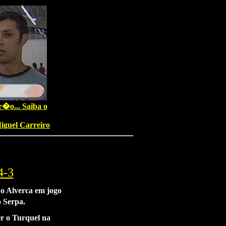
�o... Saiba o
iguel Carreiro
4-3
o Alverca em jogo
 Serpa.
er o Turquel na