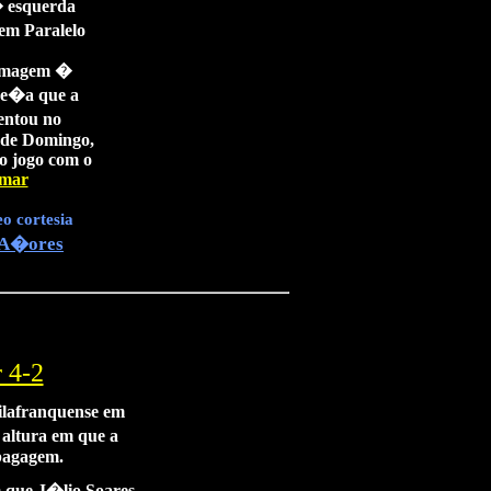
 esquerda
em Paralelo
imagem �
pe�a que a
entou no
de Domingo,
o jogo com o
omar
o cortesia
 A�ores
 4-2
ilafranquense em
 altura em que a
bagagem.
m que J�lio Soares