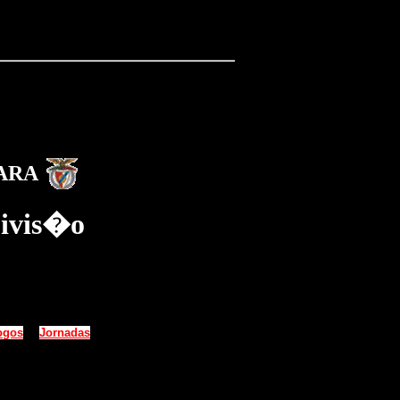
ARA
ivis�o
ogos
Jornadas