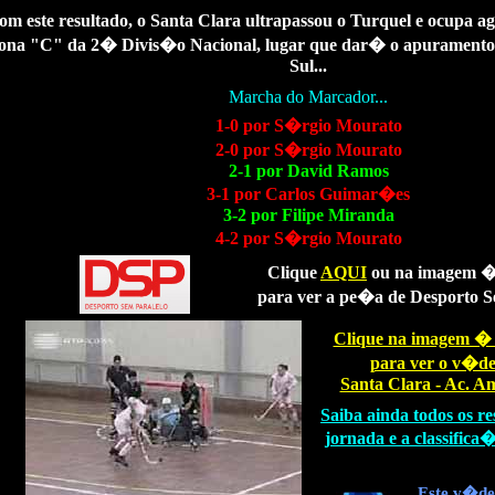
om este resultado, o Santa Clara ultrapassou o Turquel e ocupa a
ona "C" da 2� Divis�o Nacional, lugar que dar� o apuramento
Sul...
Marcha do Marcador...
1-0 por S�rgio Mourato
2-0 por S�rgio Mourato
2-1 por David Ramos
3-1 por Carlos Guimar�es
3-2 por Filipe Miranda
4-2 por S�rgio Mourato
Clique
AQUI
ou na imagem �
para ver a pe�a de Desporto S
Clique na imagem �
para ver o v�de
Santa Clara - Ac. A
Saiba ainda todos os re
jornada e a classific
Este
v�deo