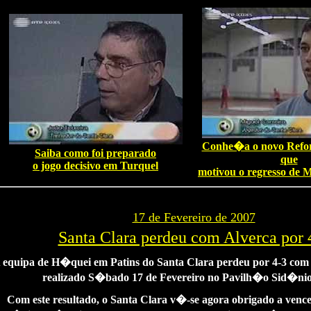
Conhe�a o novo Refor
Saiba como foi preparado
que
o jogo decisivo em Turquel
motivou o regresso de M
17 de Fevereiro de 2007
Santa Clara perdeu com Alverca por 
 equipa de H�quei em Patins do Santa Clara perdeu por 4-3 com 
realizado S�bado 17 de Fevereiro no Pavilh�o Sid�nio
Com este resultado, o Santa Clara v�-se agora obrigado a venc