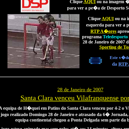
Clique
AQUI
ou na imagem �
para ver a pe�a de Desporto S
Clique
AQUI
ou na 
esquerda para ver a 
RTP A�ores
apres
programa
Teledesporto
28 de Janeiro de 2007 d
Sporting de T
Este
v�de
da
RTP
28 de Janeiro de 2007
Santa Clara venceu Vilafranquense por
A equipa de H�quei em Patins do Santa Clara venceu por 4-2 o V
jogo realizado Domingo 28 de Janeiro e atrasado da 6� Jornada,
equipa continental chegou a Ponta Delgada sem parte da 
 jogo esteve animado mas sem golos at� aos 14 minutos, altura e