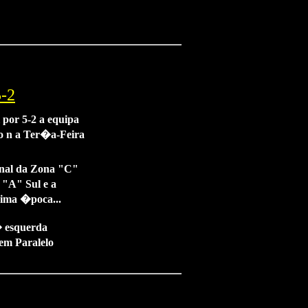
5-2
por 5-2 a equipa
do n a Ter�a-Feira
final da Zona "C"
"A" Sul e a
ima �poca...
 esquerda
em Paralelo