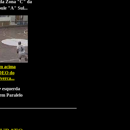
 da Zona "C" da
le "A" Sul...
em acima
DEO do
verca...
 esquerda
em Paralelo