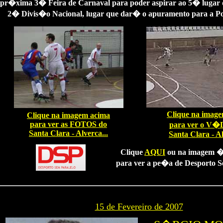
pr�xima 3� Feira de Carnaval para poder aspirar ao 5� lugar
2� Divis�o Nacional, lugar que dar� o apuramento para a Pou
Clique na imag
Clique na imagem acima
para ver as FOTOS do
para ver o V�
Santa Clara - Alverca...
Santa Clara - Al
Clique
AQUI
ou na imagem �
para ver a pe�a de Desporto S
15 de Fevereiro de 2007