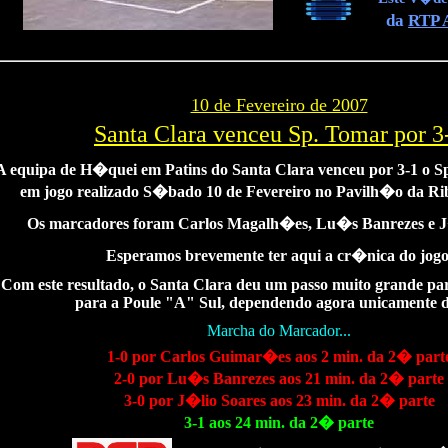
da
RTP 
10 de Fevereiro de 2007
Santa Clara venceu Sp. Tomar por 3
A equipa de H�quei em Patins do Santa Clara venceu por 3-1 o S
em jogo realizado S�bado 10 de Fevereiro no Pavilh�o da Ri
Os marcadores foram Carlos Magalh�es, Lu�s Banrezes e J
Esperamos brevemente ter aqui a cr�nica do jogo
Com este resultado, o Santa Clara deu um passo muito grande p
para a Poule "A" Sul, dependendo agora unicamente de 
Marcha do Marcador...
1-0 por Carlos Guimar�es aos 2 min. da 2� part
2-0 por Lu�s Banrezes aos 21 min. da 2� parte
3-0 por J�lio Soares aos 23 min. da 2� parte
3-1 aos 24 min. da 2� parte