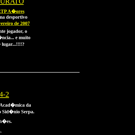
OURATO
TP A�ores
ma desportivo
reiro de 2007
nte jogador, o
ncia... e muito
ugar...!!!!?
4-2
a Acad�mica da
o Sid�nio Serpa.
lh�es.
.