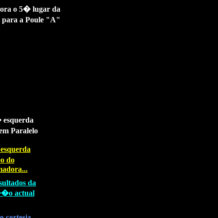
gora o 5� lugar da
 para a Poule "A"
 esquerda
em Paralelo
 esquerda
o do
madora...
sultados da
a��o actual
 cortesia