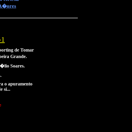
A�ores
-1
porting de Tomar
beira Grande.
�lio Soares.
.
ara o apuramento
si...
e