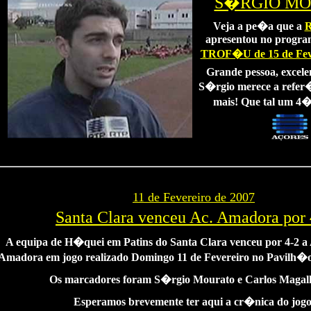
S�RGIO M
Veja a pe�a que a
R
apresentou no progra
TROF�U de 15 de Feve
Grande pessoa, excele
S�rgio merece a refer�
mais! Que tal um 4� l
11 de Fevereiro de 2007
Santa Clara venceu Ac. Amadora por 
A equipa de H�quei em Patins do Santa Clara venceu por 4-2 
Amadora em jogo realizado Domingo 11 de Fevereiro no Pavilh�
Os marcadores foram S�rgio Mourato e Carlos Maga
Esperamos brevemente ter aqui a cr�nica do jogo