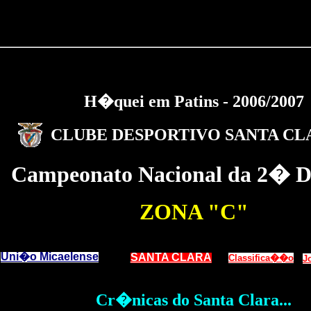
H�quei em Patins - 2006/2007
CLUBE DESPORTIVO SANTA CL
Campeonato Nacional da 2� D
ZONA "C"
Uni�o Micaelense
SANTA CLARA
Classifica��o
J
Cr�nicas do Santa Clara...