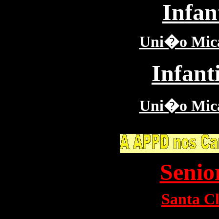
Infan
Uni�o Mica
Infant
Uni�o Mica
Senio
Santa C