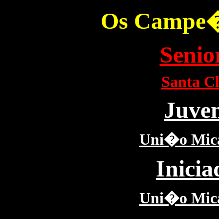
Os Campe�e
Senio
Santa C
Juven
Uni�o Mica
Inicia
Uni�o Mica