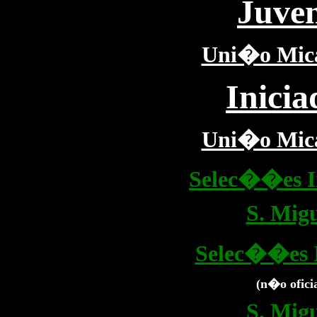
Juven
Uni�o Mica
Inicia
Uni�o Mica
Selec��es I
S. Mig
Selec��es I
(n�o oficia
S. Mig