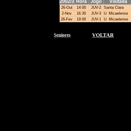
2002/3
Hora
Jogo
Visitada
26-Out
14:00
JUV-2
Santa Clara
2-Nov
16:30
JUV-3
U. Micaelense
26-Fev
19:00
JUV-1
U. Micaelense
VOLTAR
Seniores