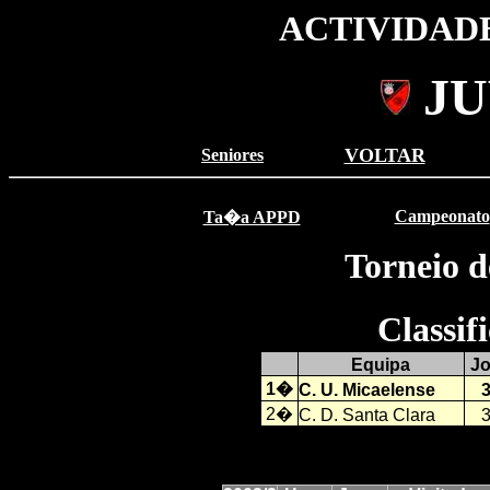
ACTIVIDADE
JU
VOLTAR
Seniores
Campeonato
Ta�a APPD
Torneio d
Classi
Equipa
J
1�
C. U. Micaelense
2�
C. D. Santa Clara