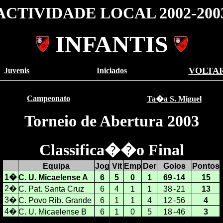
ACTIVIDADE LOCAL 2002-200
INFANTIS
VOLTA
Juvenis
Iniciados
Campeonato
Ta�a S. Miguel
Torneio de Abertura 2003
Classifica��o Final
Equipa
Jog
Vit
Emp
Der
Golos
Pontos
1�
C. U. Micaelense A
6
5
0
1
69
-
14
15
2�
C. Pat. Santa Cruz
6
4
1
1
38
-
21
13
3�
C. Povo Rib. Grande
6
1
1
4
12
-
56
4
4�
C. U. Micaelense B
6
1
0
5
18
-
46
3