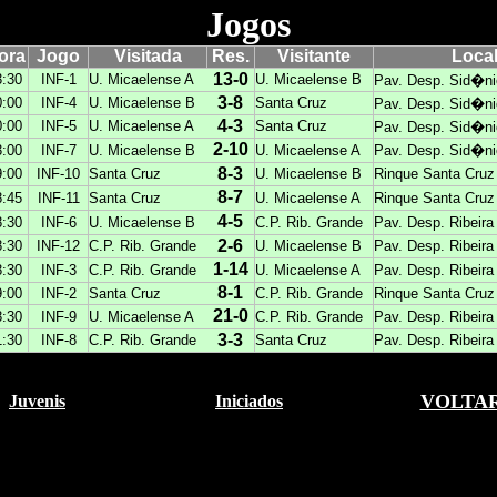
Jogos
ora
Jogo
Visitada
Res.
Visitante
Loca
13-0
3:30
INF-1
U. Micaelense A
U. Micaelense B
Pav. Desp. Sid�ni
3-8
0:00
INF-4
U. Micaelense B
Santa Cruz
Pav. Desp. Sid�ni
4-3
0:00
INF-5
U. Micaelense A
Santa Cruz
Pav. Desp. Sid�ni
2-10
3:00
INF-7
U. Micaelense B
U. Micaelense A
Pav. Desp. Sid�ni
8-3
9:00
INF-10
Santa Cruz
U. Micaelense B
Rinque Santa Cruz
8-7
8:45
INF-11
Santa Cruz
U. Micaelense A
Rinque Santa Cruz
4-5
8:30
INF-6
U. Micaelense B
C.P. Rib. Grande
Pav. Desp. Ribeira
2-6
8:30
INF-12
C.P. Rib. Grande
U. Micaelense B
Pav. Desp. Ribeira
1-14
8:30
INF-3
C.P. Rib. Grande
U. Micaelense A
Pav. Desp. Ribeira
8-1
9:00
INF-2
Santa Cruz
C.P. Rib. Grande
Rinque Santa Cruz
21-0
8:30
INF-9
U. Micaelense
A
C.P. Rib. Grande
Pav. Desp. Ribeira
3-3
1:30
INF-8
C.P. Rib. Grande
Santa Cruz
Pav. Desp. Ribeira
VOLTA
Juvenis
Iniciados