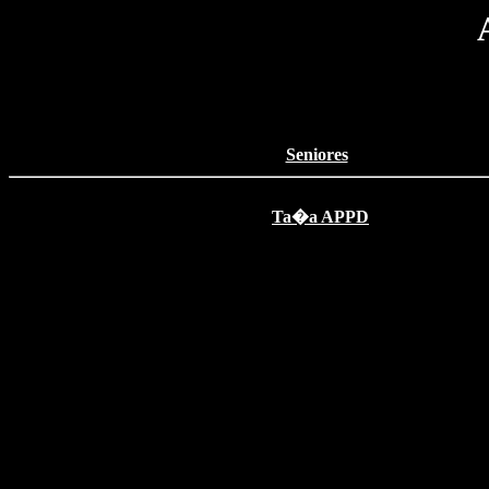
Seniores
Ta�a APPD