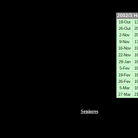
2002/3
H
19-Out
1
26-Out
2
2-Nov
2
9-Nov
1
16-Nov
1
22-Nov
1
29-Jan
1
5-Fev
1
19-Fev
1
26-Fev
1
5-Mar
1
27-Mar
2
Seniores