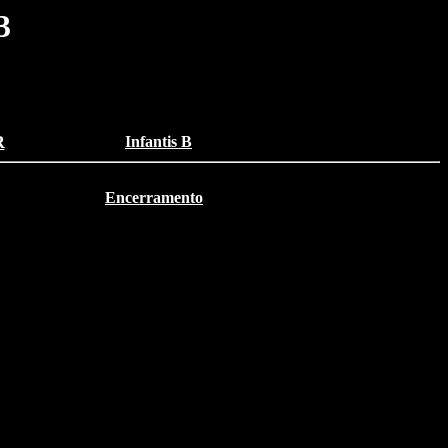
3
R
Infantis B
Encerramento