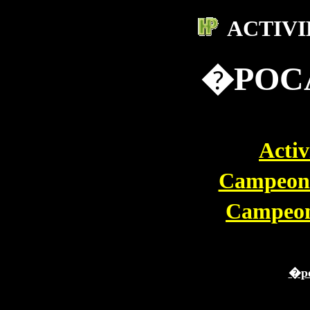
ACTIV
�POCA
Activ
Campeon
Campeon
�po