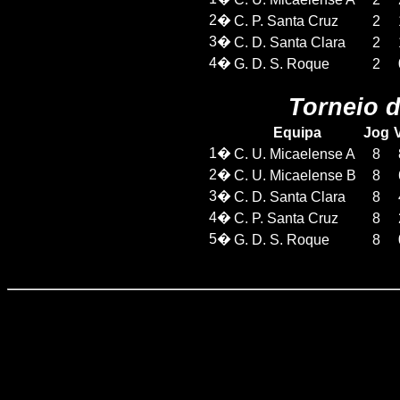
2�
C. P. Santa Cruz
2
3�
C. D. Santa Clara
2
4�
G. D. S. Roque
2
Torneio 
Equipa
Jog
V
1�
C. U. Micaelense A
8
2�
C. U. Micaelense B
8
3�
C. D. Santa Clara
8
4�
C. P. Santa Cruz
8
5�
G. D. S. Roque
8