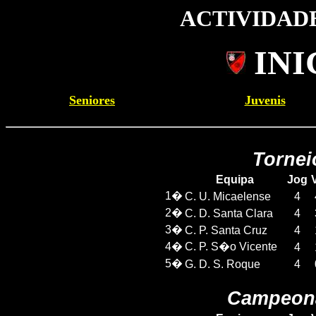
ACTIVIDADE
INI
Seniores
Juvenis
Tornei
Equipa
Jog
V
1�
C. U. Micaelense
4
2�
C. D. Santa Clara
4
3�
C. P. Santa Cruz
4
4�
C. P. S�o Vicente
4
5�
G. D. S. Roque
4
Campeona