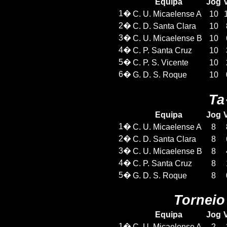
Equipa
Jog
V
1�
C. U. Micaelense A
10
2�
C. D. Santa Clara
10
3�
C. U. Micaelense B
10
4�
C. P. Santa Cruz
10
5�
C. P. S. Vicente
10
6�
G. D. S. Roque
10
Ta
Equipa
Jog
V
1�
C. U. Micaelense A
8
2�
C. D. Santa Clara
8
3�
C. U. Micaelense B
8
4�
C. P. Santa Cruz
8
5�
G. D. S. Roque
8
Torneio
Equipa
Jog
V
1�
C. U. Micaelense A
2