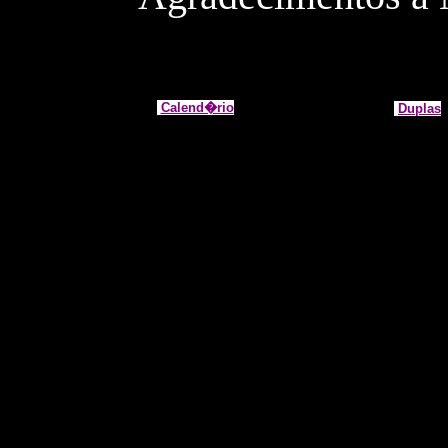
Calend�rio
Duplas