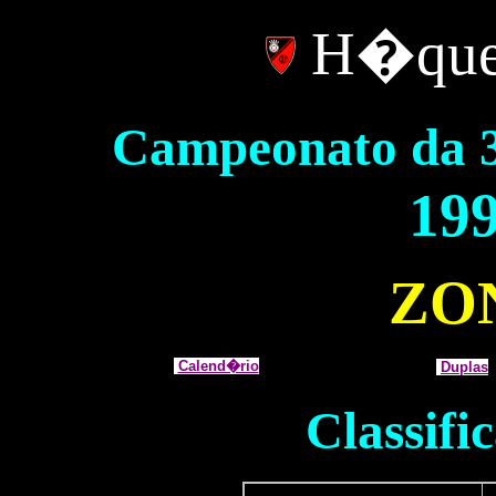
H�quei
Campeonato da 
19
ZO
Calend�rio
Duplas
Classif