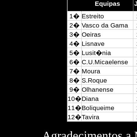
Equipas
1�
Estreito
2�
Vasco da Gama
3�
Oeiras
4�
Lisnave
5�
Lusit�nia
6�
C.U.Micaelense
7�
Moura
8�
S.Roque
9�
Olhanense
10�
Diana
11�
Boliqueime
12�
Tavira
Agradecimentos a 