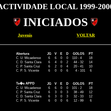
ACTIVIDADE LOCAL 1999-200
INICIADOS
Juvenis
VOLTAR
Abertura
JG
V
E
D
GOLOS
PT
C. U. Micaelense
6
6
0
0
110
-
4
18
C. D. Santa Clara
6
4
0
2
44
-
32
14
C. P. Santa Cruz
6
2
0
4
20
-
41
10
C. P. S. Vicente
6
0
0
6
4
-
101
6
Ta�a APPD
JG
V
E
D
GOLOS
PT
C. U. Micaelense
6
6
0
0
101
-
2
18
C. P. Santa Cruz
6
3
0
3
38
-
49
12
C. D. Santa Clara
6
3
0
3
32
-
33
12
C. P. S. Vicente
6
0
0
6
12
-
99
6