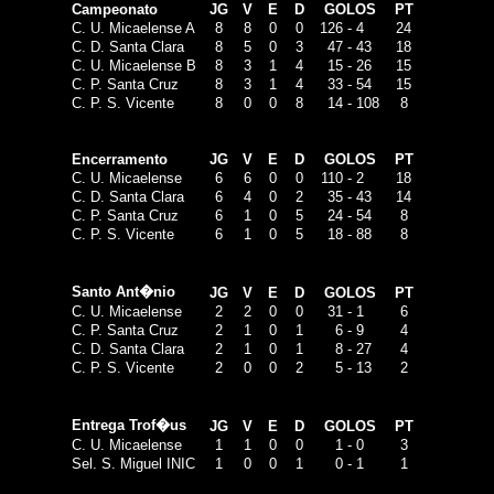
Campeonato
JG
V
E
D
GOLOS
PT
C. U. Micaelense A
8
8
0
0
126
-
4
24
C. D. Santa Clara
8
5
0
3
47
-
43
18
C. U. Micaelense B
8
3
1
4
15
-
26
15
C. P. Santa Cruz
8
3
1
4
33
-
54
15
C. P. S. Vicente
8
0
0
8
14
-
108
8
Encerramento
JG
V
E
D
GOLOS
PT
C. U. Micaelense
6
6
0
0
110
-
2
18
C. D. Santa Clara
6
4
0
2
35
-
43
14
C. P. Santa Cruz
6
1
0
5
24
-
54
8
C. P. S. Vicente
6
1
0
5
18
-
88
8
Santo Ant�nio
JG
V
E
D
GOLOS
PT
C. U. Micaelense
2
2
0
0
31
-
1
6
C. P. Santa Cruz
2
1
0
1
6
-
9
4
C. D. Santa Clara
2
1
0
1
8
-
27
4
C. P. S. Vicente
2
0
0
2
5
-
13
2
Entrega Trof�us
JG
V
E
D
GOLOS
PT
C. U. Micaelense
1
1
0
0
1
-
0
3
Sel. S. Miguel INIC
1
0
0
1
0
-
1
1