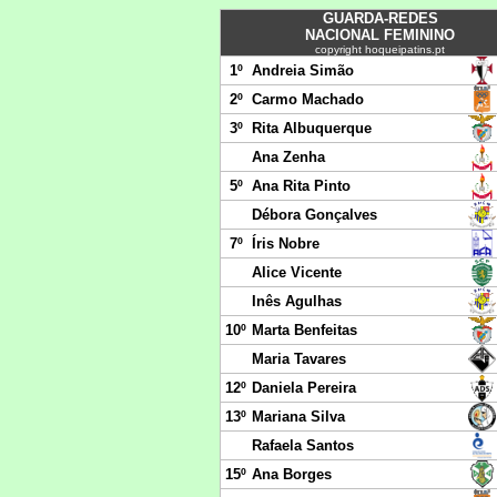
GUARDA-REDES
NACIONAL FEMININO
copyright hoqueipatins.pt
1º
Andreia Simão
2º
Carmo Machado
3º
Rita Albuquerque
Ana Zenha
5º
Ana Rita Pinto
Débora Gonçalves
7º
Íris Nobre
Alice Vicente
Inês Agulhas
10º
Marta Benfeitas
Maria Tavares
12º
Daniela Pereira
13º
Mariana Silva
Rafaela Santos
15º
Ana Borges