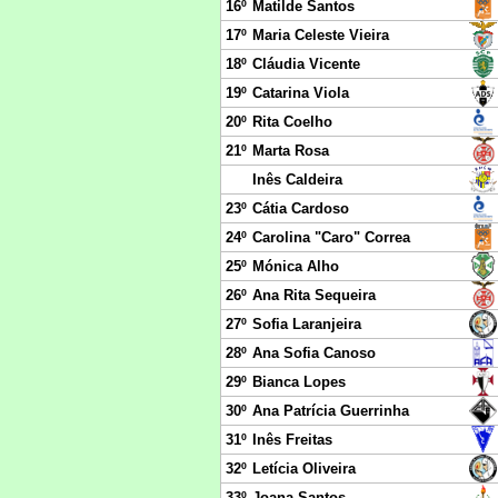
16º
Matilde Santos
17º
Maria Celeste Vieira
18º
Cláudia Vicente
19º
Catarina Viola
20º
Rita Coelho
21º
Marta Rosa
Inês Caldeira
23º
Cátia Cardoso
24º
Carolina "Caro" Correa
25º
Mónica Alho
26º
Ana Rita Sequeira
27º
Sofia Laranjeira
28º
Ana Sofia Canoso
29º
Bianca Lopes
30º
Ana Patrícia Guerrinha
31º
Inês Freitas
32º
Letícia Oliveira
33º
Joana Santos