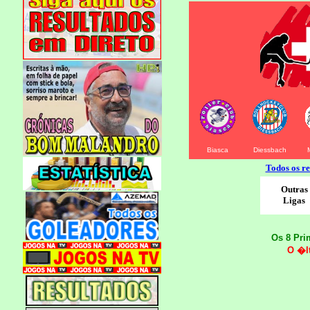
Biasca
Diessbach
Todos os re
Outras
Ligas
Os 8 Pri
O �lt