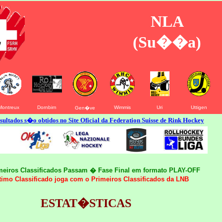
NLA
(Su��a)
Montreux
Dornbirn
Wimmis
Uri
Uttigen
Gen�ve
sultados s�o obtidos no Site Oficial da Federation Suisse de Rink Hockey
meiros Classificados Passam � Fase Final em formato PLAY-OFF
imo Classificado joga com o Primeiros Classificados da LNB
ESTAT�STICAS