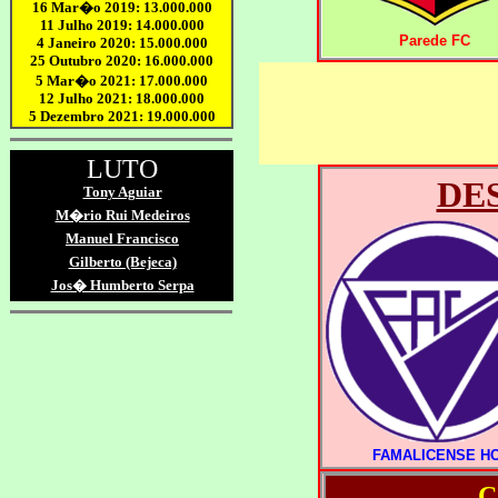
Parede FC
DE
FAMALICENSE H
C