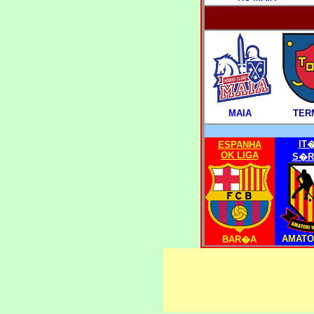
MAIA
TER
IT
ESPANHA
OK LIGA
S�R
AMATO
B
AR�A