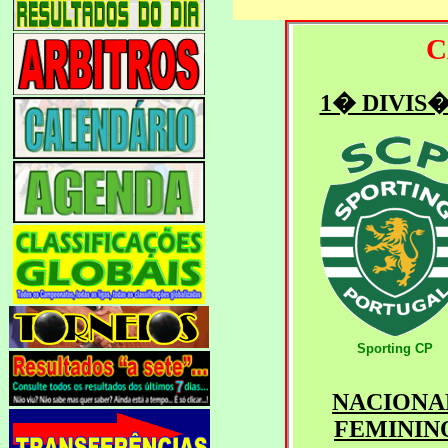
C
1� DIVIS
Sporting CP
NACIONA
FEMININ