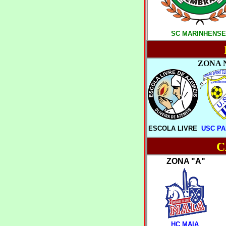
SC MARINHENSE
ZONA 
ESCOLA LIVRE
USC P
C
ZONA "A"
HC MAIA