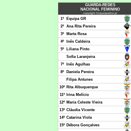
GUARDA-REDES
NACIONAL FEMININO
copyright hoqueipatins.pt
1º
Equipa GR
2º
Ana Rita Pereira
3º
Marta Rosa
4º
Inês Caldeira
5º
Liliana Pinto
Sofia Laranjeira
7º
Inês Agulhas
8º
Daniela Pereira
Filipa Antunes
10º
Rita Albuquerque
11º
Irina Melício
12º
Maria Celeste Vieira
13º
Cláudia Vicente
14º
Catarina Viola
15º
Débora Gonçalves