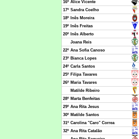
16º
Alice Vicente
17º
Sandra Coelho
18º
Inês Moreira
19º
Inês Freitas
20º
Inês Alberto
Joana Reis
22º
Ana Sofia Canoso
23º
Bianca Lopes
24º
Carla Santos
25º
Filipa Tavares
26º
Maria Tavares
Matilde Ribeiro
28º
Marta Benfeitas
29º
Ana Rita Jesus
30º
Matilde Santos
31º
Carolina "Caro" Correa
32º
Ana Rita Catalão
Ana Rita Sequeira