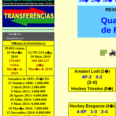
14�
15�
16�
RES
Qua
de 
A
matori Lodi
(1�)
4P-2 4-2
(2-0)
Hockey Trissino
(8�)
H
ockey Breganze
(4�)
4-8P 1-0 2-4