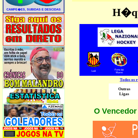
H�qu
Forte dei
Lodi
Marmi
Todos os r
Outras
Ligas
O Vencedor