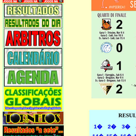
RESUL
1�
2�
3�