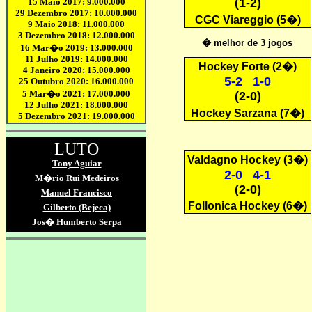
(1-2)
C
GC Viareggio
(5�)
� melhor de 3 jogos
Hockey F
orte
(2�)
5-2 1-0
(2-0)
H
ockey Sarzana
(7�)
Valdagno Hockey
(3�)
2
-0 4-1
(2-0)
Follonica Hockey
(6�)