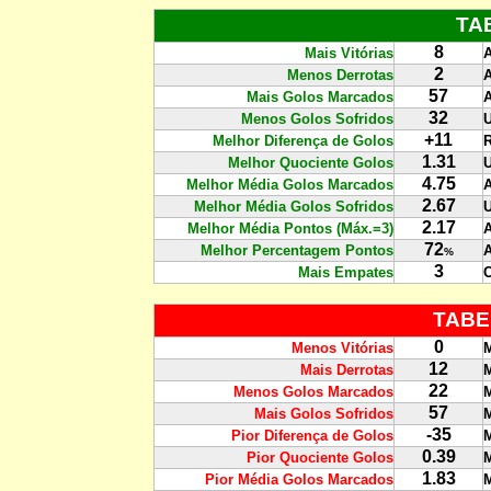
TA
8
Mais Vitórias
A
2
Menos Derrotas
A
57
Mais Golos Marcados
A
32
Menos Golos Sofridos
+11
Melhor Diferença de Golos
R
1.31
Melhor Quociente Golos
4.75
Melhor Média Golos Marcados
A
2.67
Melhor Média Golos Sofridos
2.17
Melhor Média Pontos (Máx.=3)
A
72
Melhor Percentagem Pontos
A
%
3
Mais Empates
C
TABE
0
Menos Vitórias
M
12
Mais Derrotas
M
22
Menos Golos Marcados
M
57
Mais Golos Sofridos
M
-35
Pior Diferença de Golos
M
0.39
Pior Quociente Golos
M
1.83
Pior Média Golos Marcados
M