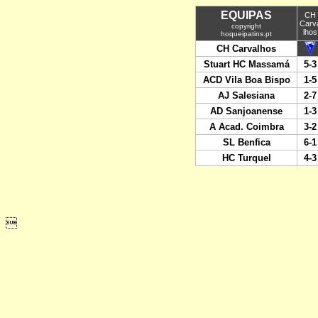
EQUIPAS
CH
Carv
copyright
lhos
hoqueipatins.pt
CH Carvalhos
Stuart HC Massamá
5-3
ACD Vila Boa Bispo
1-5
AJ Salesiana
2-7
AD Sanjoanense
1-3
A Acad. Coimbra
3-2
SL Benfica
6-1
HC Turquel
4-3
