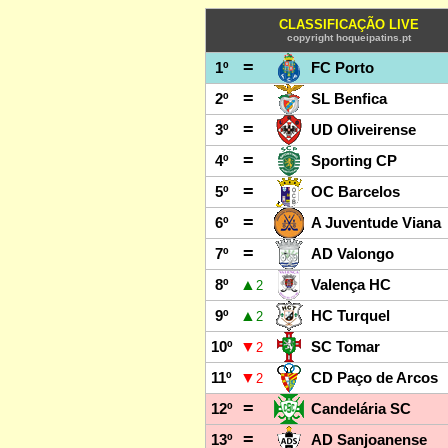
CLASSIFICAÇÃO LIVE
copyright hoqueipatins.pt
=
1º
FC Porto
=
2º
SL Benfica
=
3º
UD Oliveirense
=
4º
Sporting CP
=
5º
OC Barcelos
=
6º
A Juventude Viana
=
7º
AD Valongo
▲
8º
Valença HC
2
▲
9º
HC Turquel
2
▼
10º
SC Tomar
2
▼
11º
CD Paço de Arcos
2
=
12º
Candelária SC
=
13º
AD Sanjoanense