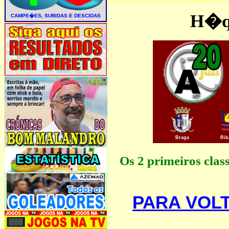
H�qu
Braga
Rib
Os 2 primeiros clas
PARA VOL